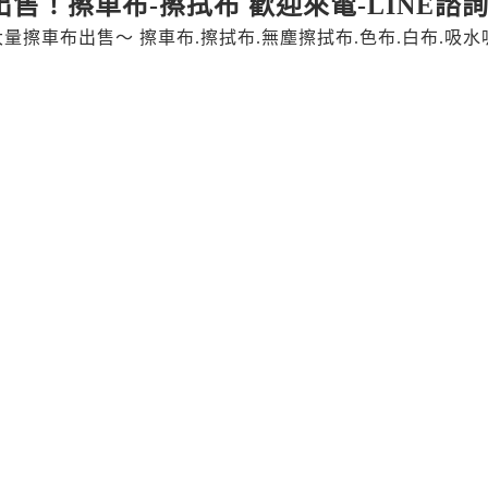
出售！擦車布-擦拭布 歡迎來電-LINE諮
大量擦車布出售～ 擦車布.擦拭布.無塵擦拭布.色布.白布.吸水