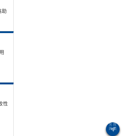
協助
用
致性