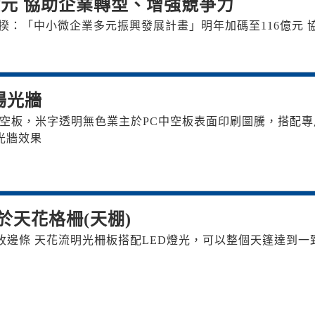
億元 協助企業轉型、增強競爭力
揆：「中小微企業多元振興發展計畫」明年加碼至116億元 
場光牆
C中空板，米字透明無色 業主於PC中空板表面印刷圖騰，搭配專
光牆效果
於天花格柵(天棚)
收邊條 天花流明光柵板 搭配LED燈光，可以整個天篷達到一