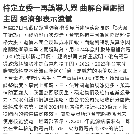
特定立委一再誤導大眾 曲解台電虧損
主因 經濟部表示遺憾
有關27日報載民眾黨張啓楷委員所述經濟部長的「3大嚴
重錯誤」，經濟部再次澄清，台電虧損主因為國際燃料價
格大漲，電價未完全反映成本所致，而編列特別預算係因
應關稅衝擊產業之關鍵時刻，用2024年歲計賸餘撥補台電
1,000億元以穩定電價。 經濟部再次鄭重說明，俄烏戰爭
導致燃料飆漲才是台電虧損主因，2022、2023年台電發
購電燃料成本連續兩年逾6千億，是戰前的兩倍以上，加
上台電近3年吸收民生、工業電價達6,000億元，遠超電價
調整幅度。事實上如韓、日、法等國電價調漲更多、預算
補助更龐大；我國為照顧民生、穩定物價及維持產業競爭
力，採取和緩電價調整策略，由台電公司先吸收部分國際
燃料成本漲勢，致使2024年底累積虧損達4,229億元，換
得國內的物價穩定成效。 關於委員所述台電虧損係因未
使用核能發電，經濟部表示，以2015年能源結構來看，即
使在當年核能發電占比16%、火力發電占比78%的情況