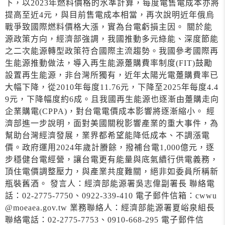
下，以2023年燃料價格的水準計算，每度電售電成本亦將
提高至近4元，與目前售電成本相當，再次說明近年俄烏
戰爭致國際燃料價格大漲，實為台電虧損主因。 關於能
源政策方向，經濟部強調，我國推動多元綠能、深度節能
之二次能源轉型政策符合國際主流趨勢。我國參考國際再
生能源推動做法，導入再生能源躉購費率制度(FIT)鼓勵
設置再生能源，非台灣所獨有，近年太陽光電躉購費率已
大幅下降，從2010年每度11.76元，下降至2025年每度4.4
9元，下降幅度約6成。且我國再生能源也逐漸由躉購走向
企業購電(CPPA)，對台電電價成本影響將逐漸縮小。 經
濟部進一步說明，面對美國關稅影響產業的重大事件，為
幫助台灣經濟發展，業界都希望能降低成本、不調漲電
價。政府運用2024年歲計賸餘，撥補台電1,000億元，逐
步穩健台電經營，讓台電更有能量與底氣續行供電義務，
頂住電價調整壓力，與產業共度難關，絕非如委員所稱新
瓶裝舊酒。 發言人：經濟部能源署吳志偉副署長 聯絡電
話：02-2775-7750、0922-339-410 電子郵件信箱：cwwu
@moeaea.gov.tw 業務聯絡人：經濟部能源署夏峪泉組長
聯絡電話：02-2775-7753、0910-668-295 電子郵件信